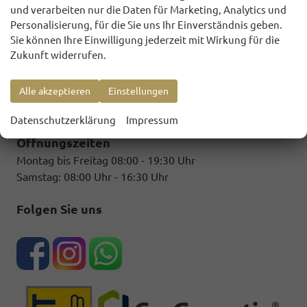
und verarbeiten nur die Daten für Marketing, Analytics und
Personalisierung, für die Sie uns Ihr Einverständnis geben.
HONESTY AUTOMOBILE
Sie können Ihre Einwilligung jederzeit mit Wirkung für die
Zukunft widerrufen.
Industriestr. 8
64832 Babenhausen
Alle akzeptieren
Einstellungen
Telefon: +49 177 - 1 809 124
E-Mail:
honestyautomobile@gmx.de
Datenschutzerklärung
Impressum
Öffnungszeiten
Montag bis Freitag 08:00 - 19:30 Uhr
Samstag: 08:00 Uhr - 16:30 Uhr
Folgen Sie uns