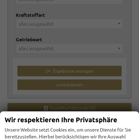
Kraftstoffart
alles ausgewählt
Getriebeart
alles ausgewählt
24
Ergebnisse anzeigen
zurücksetzen
Geparkte Fahrzeuge (
0
)
Wir respektieren Ihre Privatsphäre
Anmelden
Unsere Website setzt Cookies ein, um unsere Dienste für Sie
bereitzustellen. Hierbei berücksichtigen wir Ihre Auswahl