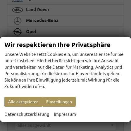
Land Rover
Mercedes-Benz
Opel
Peugeot
Wir respektieren Ihre Privatsphäre
Renault
Unsere Website setzt Cookies ein, um unsere Dienste für Sie
bereitzustellen. Hierbei berücksichtigen wir Ihre Auswahl
Seat
und verarbeiten nur die Daten für Marketing, Analytics und
Personalisierung, für die Sie uns Ihr Einverständnis geben.
Volkswagen
Sie können Ihre Einwilligung jederzeit mit Wirkung für die
Zukunft widerrufen.
Marke
Alle akzeptieren
Einstellungen
alles ausgewählt
Datenschutzerklärung
Impressum
Modell
alles ausgewählt