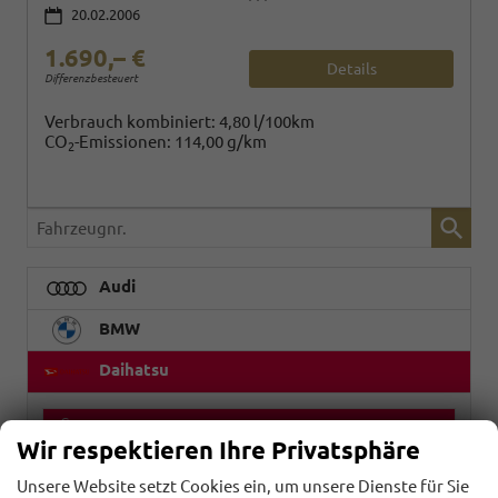
20.02.2006
1.690,– €
Details
Differenzbesteuert
Verbrauch kombiniert:
4,80 l/100km
CO
-Emissionen:
114,00 g/km
2
Fahrzeugnr.
Audi
BMW
Daihatsu
Cuore
Wir respektieren Ihre Privatsphäre
Fiat
Unsere Website setzt Cookies ein, um unsere Dienste für Sie