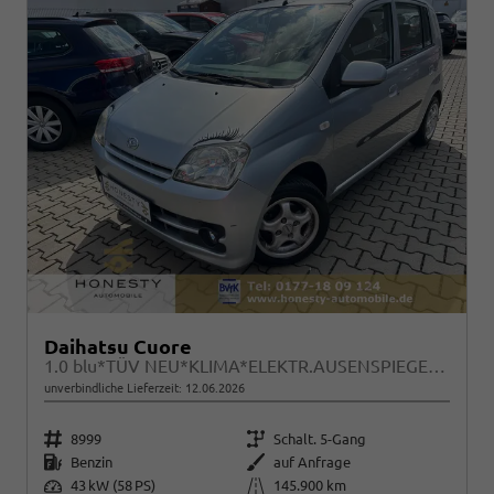
Daihatsu Cuore
1.0 blu*TÜV NEU*KLIMA*ELEKTR.AUSENSPIEGEL*5 GANG*RADIO*SERVOLENKUNG*
unverbindliche Lieferzeit:
12.06.2026
Fahrzeugnr.
Getriebe
8999
Schalt. 5-Gang
Kraftstoff
Außenfarbe
Benzin
auf Anfrage
Leistung
Kilometerstand
43 kW (58 PS)
145.900 km