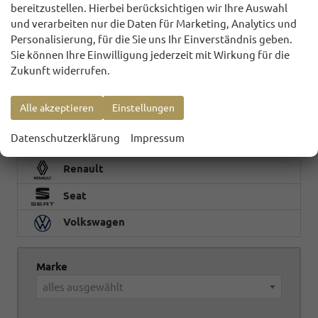
bereitzustellen. Hierbei berücksichtigen wir Ihre Auswahl
Ford
und verarbeiten nur die Daten für Marketing, Analytics und
Hyundai
Personalisierung, für die Sie uns Ihr Einverständnis geben.
Sie können Ihre Einwilligung jederzeit mit Wirkung für die
Land Rover
Zukunft widerrufen.
Mercedes-Benz
Alle akzeptieren
Einstellungen
Opel
Datenschutzerklärung
Impressum
Peugeot
Renault
Seat
Volkswagen
Marke
alles ausgewählt