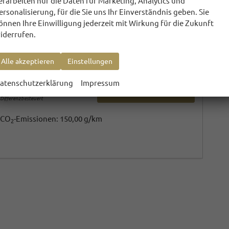
erarbeiten nur die Daten für Marketing, Analytics und
35 TDI basis*8XREIFEN*ANHÄNGERKUPPLUNG*NAVIGATION*MULTIFUNKTIONSLENKRAD*XENON-SCHEINWEFER PLUS*ABS*ASR MIT EDS*ESC*ESP*EURO 6D-TEMP*KLIMAAUTOMATIK*AUX-IN*TAGFAHLICHT LED*SOUND-SYSTEM DSP*BLUETOOTH*TEMPOMAT*BREMSASSISTENT*RUßPARTIKELFILTER*
ersonalisierung, für die Sie uns Ihr Einverständnis geben. Sie
unverbindliche Lieferzeit:
31.07.2026
Gebrauchtwagen
önnen Ihre Einwilligung jederzeit mit Wirkung für die Zukunft
iderrufen.
Fahrzeugnr.
Getriebe
9003
Autom. 7-Gang
Kraftstoff
Außenfarbe
Diesel
Ibisweiß
Leistung
Kilometerstand
110 kW (150 PS)
207.400 km
Alle akzeptieren
Einstellungen
07.06.2019
atenschutzerklärung
Impressum
13.890,– €
Details
Differenzbesteuert
CO
-Emissionen:
150,00 g/km
2