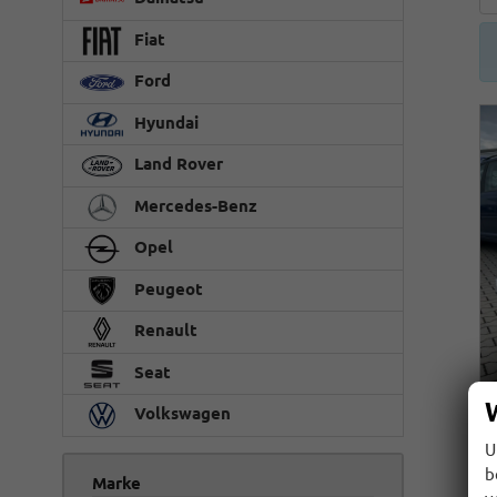
Fiat
Ford
Hyundai
Land Rover
Mercedes-Benz
Opel
Peugeot
Renault
Seat
Volkswagen
U
b
Marke