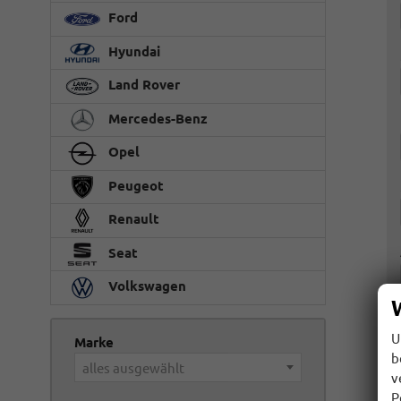
Ford
Hyundai
Land Rover
Mercedes-Benz
Opel
Peugeot
Renault
Seat
Volkswagen
U
Marke
b
alles ausgewählt
v
P