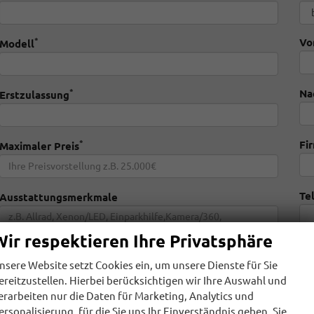
Vo
*
Modell
Na
*
Erstzulassung
Fi
*
Maximaler Preis
Te
Ausstattungsmerkmale
Wir respektieren Ihre Privatsphäre
E-
nsere Website setzt Cookies ein, um unsere Dienste für Sie
ereitzustellen. Hierbei berücksichtigen wir Ihre Auswahl und
erarbeiten nur die Daten für Marketing, Analytics und
Ich willige ein, dass HONESTY AUTOMOBILE die von mir übermittelten Info
ersonalisierung, für die Sie uns Ihr Einverständnis geben. Sie