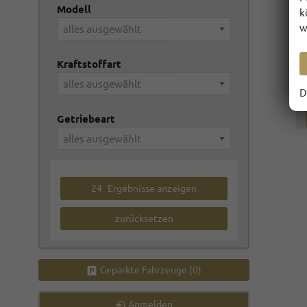
Modell
k
w
alles ausgewählt
Kraftstoffart
alles ausgewählt
D
Getriebeart
alles ausgewählt
24
Ergebnisse anzeigen
zurücksetzen
Geparkte Fahrzeuge (
0
)
Anmelden