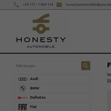
+49 177 - 1 809 124
honestyautomobile@gmx.d
F
Fahrzeugnr.
W
Audi
S
BMW
Daihatsu
Fiat