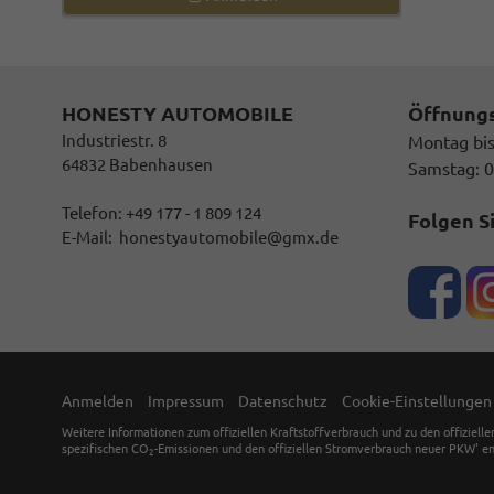
HONESTY AUTOMOBILE
Öffnung
Industriestr. 8
Montag bis
64832 Babenhausen
Samstag: 0
Telefon: +49 177 - 1 809 124
Folgen S
E-Mail:
honestyautomobile@gmx.de
Anmelden
Impressum
Datenschutz
Cookie-Einstellungen
Weitere Informationen zum offiziellen Kraftstoffverbrauch und zu den offiziell
spezifischen CO
-Emissionen und den offiziellen Stromverbrauch neuer PKW' en
2