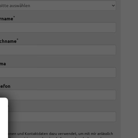
*
rname
*
chname
rma
lefon
*
Mail
rmationen und Kontaktdaten dazu verwendet, um mit mir anlässlich