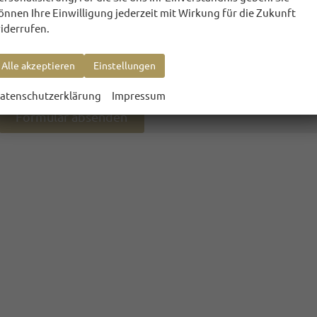
meiner Kontaktaufnahme in Verbindung zu treten, in diesem Zusammenha
önnen Ihre Einwilligung jederzeit mit Wirkung für die Zukunft
abzuwickeln. Dies gilt insbesondere für die Verwendung der E-Mail-Adre
Die Datenschutzerklärung kann hier eingesehen werden.
iderrufen.
Alle akzeptieren
Einstellungen
Ich bin kein Roboter
atenschutzerklärung
Impressum
Formular absenden