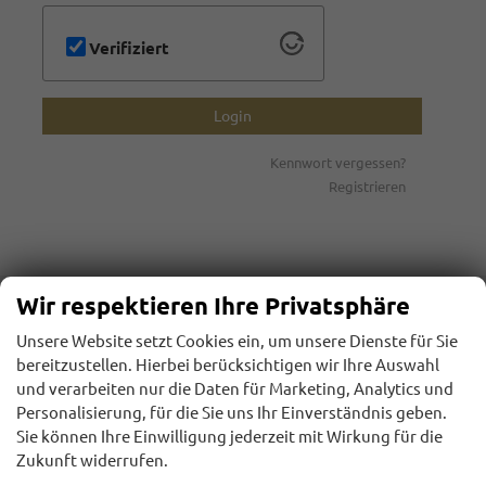
Verifiziert
Login
Kennwort vergessen?
Registrieren
Wir respektieren Ihre Privatsphäre
HONESTY AUTOMOBILE
Unsere Website setzt Cookies ein, um unsere Dienste für Sie
Industriestr. 8
bereitzustellen. Hierbei berücksichtigen wir Ihre Auswahl
64832 Babenhausen
und verarbeiten nur die Daten für Marketing, Analytics und
Personalisierung, für die Sie uns Ihr Einverständnis geben.
Telefon: +49 177 - 1 809 124
Sie können Ihre Einwilligung jederzeit mit Wirkung für die
E-Mail:
honestyautomobile@gmx.de
Zukunft widerrufen.
Öffnungszeiten