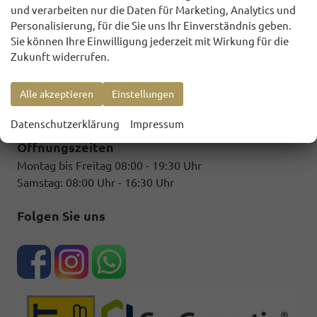
und verarbeiten nur die Daten für Marketing, Analytics und
Personalisierung, für die Sie uns Ihr Einverständnis geben.
HONESTY AUTOMOBILE
Sie können Ihre Einwilligung jederzeit mit Wirkung für die
Zukunft widerrufen.
Industriestr. 8
64832 Babenhausen
Alle akzeptieren
Einstellungen
Telefon: +49 177 - 1 809 124
E-Mail:
honestyautomobile@gmx.de
Datenschutzerklärung
Impressum
Öffnungszeiten
Montag bis Freitag 08:00 - 19:30 Uhr
Samstag: 08:00 Uhr - 16:30 Uhr
Folgen Sie uns