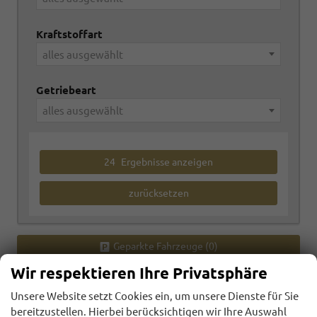
Kraftstoffart
alles ausgewählt
Getriebeart
alles ausgewählt
24
Ergebnisse anzeigen
zurücksetzen
Geparkte Fahrzeuge (
0
)
Wir respektieren Ihre Privatsphäre
Anmelden
Unsere Website setzt Cookies ein, um unsere Dienste für Sie
bereitzustellen. Hierbei berücksichtigen wir Ihre Auswahl