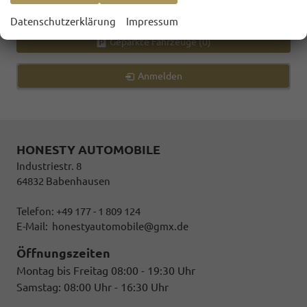
Datenschutzerklärung
Impressum
Geparkte Fahrzeuge (
0
)
Anmelden
HONESTY AUTOMOBILE
Industriestr. 8
64832 Babenhausen
Telefon: +49 177 - 1 809 124
E-Mail:
honestyautomobile@gmx.de
Öffnungszeiten
Montag bis Freitag 08:00 - 19:30 Uhr
Samstag: 08:00 Uhr - 16:30 Uhr