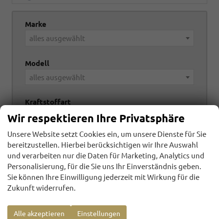
Marke
alles ausgewählt
Modell
alles ausgewählt
Kraftstoffart
Wir respektieren Ihre Privatsphäre
alles ausgewählt
Unsere Website setzt Cookies ein, um unsere Dienste für Sie
Getriebeart
bereitzustellen. Hierbei berücksichtigen wir Ihre Auswahl
alles ausgewählt
und verarbeiten nur die Daten für Marketing, Analytics und
Personalisierung, für die Sie uns Ihr Einverständnis geben.
Sie können Ihre Einwilligung jederzeit mit Wirkung für die
Zukunft widerrufen.
24
Ergebnisse anzeigen
zurücksetzen
Alle akzeptieren
Einstellungen