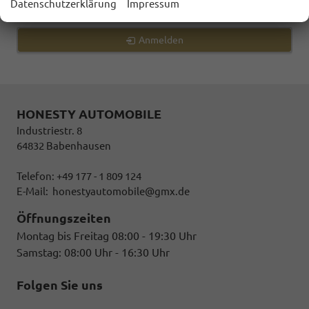
Datenschutzerklärung
Impressum
Geparkte Fahrzeuge (
0
)
Anmelden
HONESTY AUTOMOBILE
Industriestr. 8
64832 Babenhausen
Telefon: +49 177 - 1 809 124
E-Mail:
honestyautomobile@gmx.de
Öffnungszeiten
Montag bis Freitag 08:00 - 19:30 Uhr
Samstag: 08:00 Uhr - 16:30 Uhr
Folgen Sie uns