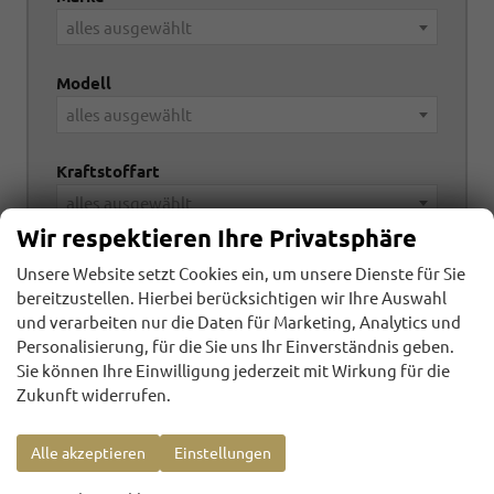
alles ausgewählt
Modell
alles ausgewählt
Kraftstoffart
alles ausgewählt
Wir respektieren Ihre Privatsphäre
Getriebeart
Unsere Website setzt Cookies ein, um unsere Dienste für Sie
alles ausgewählt
bereitzustellen. Hierbei berücksichtigen wir Ihre Auswahl
und verarbeiten nur die Daten für Marketing, Analytics und
Personalisierung, für die Sie uns Ihr Einverständnis geben.
Sie können Ihre Einwilligung jederzeit mit Wirkung für die
24
Ergebnisse anzeigen
Zukunft widerrufen.
zurücksetzen
Alle akzeptieren
Einstellungen