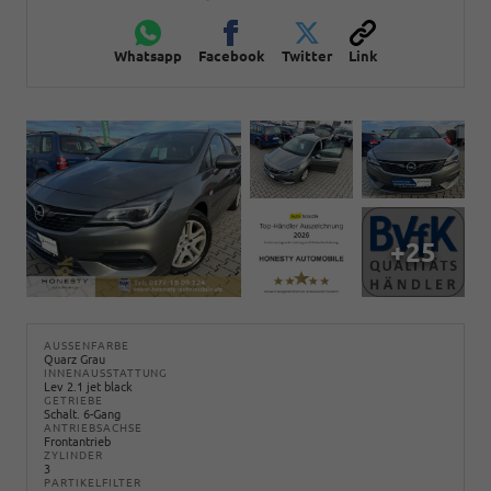
Whatsapp
Facebook
Twitter
Link
+25
AUSSENFARBE
Quarz Grau
INNENAUSSTATTUNG
Lev 2.1 jet black
GETRIEBE
Schalt. 6-Gang
ANTRIEBSACHSE
Frontantrieb
ZYLINDER
3
PARTIKELFILTER