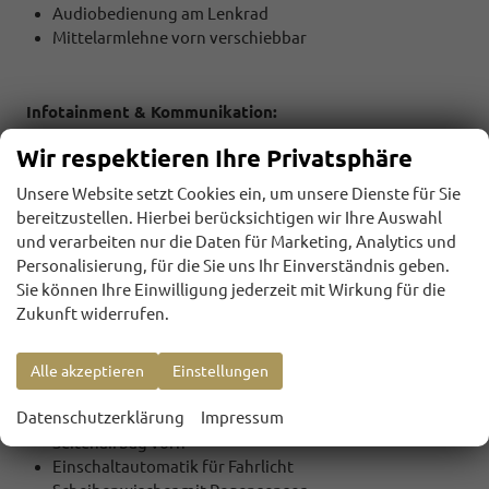
Audiobedienung am Lenkrad
Mittelarmlehne vorn verschiebbar
Infotainment & Kommunikation:
MP3-Schnittstelle für Mobiltelefon/Handy
Wir respektieren Ihre Privatsphäre
Unsere Website setzt Cookies ein, um unsere Dienste für Sie
bereitzustellen. Hierbei berücksichtigen wir Ihre Auswahl
Sicherheit & Assistenz:
und verarbeiten nur die Daten für Marketing, Analytics und
Airbag Fahrer-/Beifahrerseite
Personalisierung, für die Sie uns Ihr Einverständnis geben.
Bordcomputer
Sie können Ihre Einwilligung jederzeit mit Wirkung für die
Bremsassistent
Zukunft widerrufen.
Fahrassistenz-System: Berganfahr-Assistent (HSA, Hill
Start Assist)
Geschwindigkeits-Regelanlage (Tempomat)
Alle akzeptieren
Einstellungen
Kopf-Airbag-System
Datenschutzerklärung
Impressum
Scheinwerfer LED
Seitenairbag vorn
Einschaltautomatik für Fahrlicht