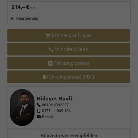
214,– €
mtl.
Finanzierung
Fahrzeug anfragen
Wir rufen Sie an
Fahrzeug parken
Fahrzeugexposé (PDF)
Hidayet Bavli
06106 6392537
0177 - 1 809 124
E-Mail
Fahrzeug weiterempfehlen