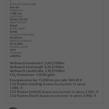
1
SCHADSTOFFKLASSE
Euro 6d
HUBRAUM
1.496 ccm
LEISTUNG
90 kW (122 PS)
KRAFTSTOFF
Diesel
KATEGORIE
Kombi
KILOMETERSTAND
96.200 km
ERSTZULASSUNG
26.10.2020
MODELLJAHR
2019
ZUSTAND
unfallfrei
Verbrauch kombiniert:
3,60 l/100km
Verbrauch Innenstadt:
4,30 l/100km
Verbrauch Landstraße:
3,30 l/100km
CO
-Emissionen:
120,00 g/km
2
Energiekosten bei 15.000 km pro Jahr:
869,40 €
CO2 Kosten (niedrig)
:
(Kosten Durchschnitt 10 Jahre)
1.080,- €
CO2 Kosten (mittel)
:
2.565,- €
(Kosten Durchschnitt 10 Jahre)
CO2 Kosten (hoch)
:
3.960,- €
(Kosten Durchschnitt 10 Jahre)