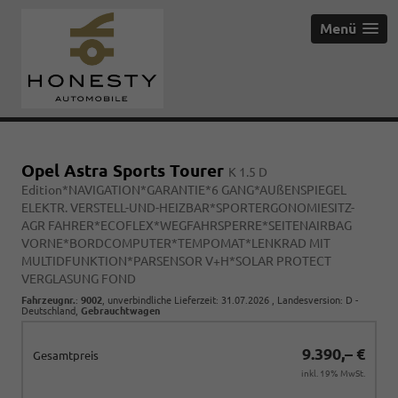
Menü
Opel Astra Sports Tourer
K 1.5 D
Edition*NAVIGATION*GARANTIE*6 GANG*AUßENSPIEGEL
ELEKTR. VERSTELL-UND-HEIZBAR*SPORTERGONOMIESITZ-
AGR FAHRER*ECOFLEX*WEGFAHRSPERRE*SEITENAIRBAG
VORNE*BORDCOMPUTER*TEMPOMAT*LENKRAD MIT
MULTIDFUNKTION*PARSENSOR V+H*SOLAR PROTECT
VERGLASUNG FOND
Fahrzeugnr.
:
9002
, unverbindliche Lieferzeit:
31.07.2026
, Landesversion: D -
Deutschland,
Gebrauchtwagen
9.390,– €
Gesamtpreis
inkl. 19% MwSt.